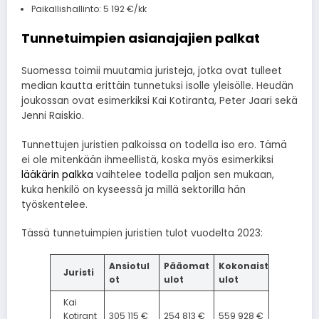
Paikallishallinto: 5 192 €/kk
Tunnetuimpien asianajajien palkat
Suomessa toimii muutamia juristeja, jotka ovat tulleet
median kautta erittäin tunnetuksi isolle yleisölle. Heudän
joukossan ovat esimerkiksi Kai Kotiranta, Peter Jaari sekä
Jenni Raiskio.
Tunnettujen juristien palkoissa on todella iso ero. Tämä
ei ole mitenkään ihmeellistä, koska myös esimerkiksi
lääkärin palkka
vaihtelee todella paljon sen mukaan,
kuka henkilö on kyseessä ja millä sektorilla hän
työskentelee.
Tässä tunnetuimpien juristien tulot vuodelta 2023:
Ansiotul
Pääomat
Kokonaist
Juristi
ot
ulot
ulot
Kai
Kotirant
305 115 €
254 813 €
559 928 €