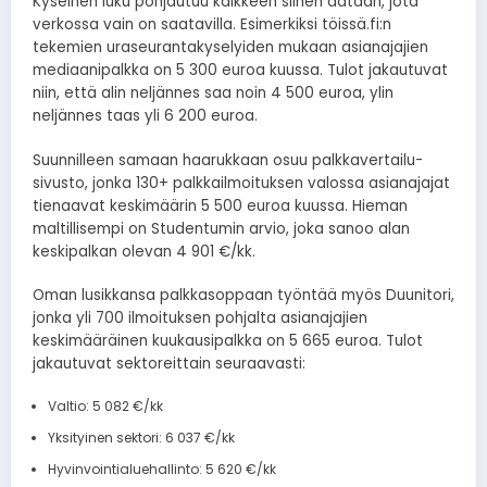
Kyseinen luku pohjautuu kaikkeen siihen dataan, jota
verkossa vain on saatavilla. Esimerkiksi töissä.fi:n
tekemien uraseurantakyselyiden mukaan asianajajien
mediaanipalkka on 5 300 euroa kuussa. Tulot jakautuvat
niin, että alin neljännes saa noin 4 500 euroa, ylin
neljännes taas yli 6 200 euroa.
Suunnilleen samaan haarukkaan osuu palkkavertailu-
sivusto, jonka 130+ palkkailmoituksen valossa asianajajat
tienaavat keskimäärin 5 500 euroa kuussa. Hieman
maltillisempi on Studentumin arvio, joka sanoo alan
keskipalkan olevan 4 901 €/kk.
Oman lusikkansa palkkasoppaan työntää myös Duunitori,
jonka yli 700 ilmoituksen pohjalta asianajajien
keskimääräinen kuukausipalkka on 5 665 euroa. Tulot
jakautuvat sektoreittain seuraavasti:
Valtio: 5 082 €/kk
Yksityinen sektori: 6 037 €/kk
Hyvinvointialuehallinto: 5 620 €/kk