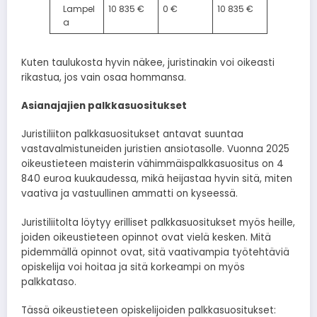
Lampel
10 835 €
0 €
10 835 €
a
Kuten taulukosta hyvin näkee, juristinakin voi oikeasti
rikastua, jos vain osaa hommansa.
Asianajajien palkkasuositukset
Juristiliiton palkkasuositukset antavat suuntaa
vastavalmistuneiden juristien ansiotasolle. Vuonna 2025
oikeustieteen maisterin vähimmäispalkkasuositus on 4
840 euroa kuukaudessa, mikä heijastaa hyvin sitä, miten
vaativa ja vastuullinen ammatti on kyseessä.
Juristiliitolta löytyy erilliset palkkasuositukset myös heille,
joiden oikeustieteen opinnot ovat vielä kesken. Mitä
pidemmällä opinnot ovat, sitä vaativampia työtehtäviä
opiskelija voi hoitaa ja sitä korkeampi on myös
palkkataso.
Tässä oikeustieteen opiskelijoiden palkkasuositukset: