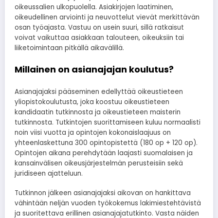
oikeussalien ulkopuolella. Asiakirjojen laatiminen,
oikeudellinen arviointi ja neuvottelut vievät merkittävän
osan työajasta. Vastuu on usein suuri, sillä ratkaisut
voivat vaikuttaa asiakkaan talouteen, oikeuksiin tai
liiketoimintaan pitkällä aikavälillä.
Millainen on asianajajan koulutus?
Asianajajaksi pääseminen edellyttää oikeustieteen
yliopistokoulutusta, joka koostuu oikeustieteen
kandidaatin tutkinnosta ja oikeustieteen maisterin
tutkinnosta. Tutkintojen suorittamiseen kuluu normaalisti
noin viisi vuotta ja opintojen kokonaislaajuus on
yhteenlaskettuna 300 opintopistettä (180 op + 120 op).
Opintojen aikana perehdytään laajasti suomalaisen ja
kansainvälisen oikeusjärjestelmän perusteisiin sekä
juridiseen ajatteluun.
Tutkinnon jälkeen asianajajaksi aikovan on hankittava
vähintään neljän vuoden työkokemus lakimiestehtävistä
ja suoritettava erillinen asianajajatutkinto. Vasta näiden