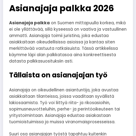
Asianajaja palkka 2026
Asianajaja palkka
on Suomen mittapuulla korkea, mikä
ei ole yllättävää, sillä kyseessä on vaativa ja vastuullinen
ammatti. Asianajaja toimii juristina, joka edustaa
asiakkaitaan oikeudellisissa asioissa ja kantaa siten
merkittävää vastuuta ratkaisuista. Tässä artikkelissa
käymme läpi alan palkkatasoa aina konkreettisesta
datasta palkkasuosituksiin asti.
Tällaista on asianajajan työ
Asianajaja on oikeudellinen asiantuntija, joka avustaa
asiakkaitaan tilanteissa, joissa vaaditaan syvällistä
lakiosaamista. Työ voi liittyä riita- ja rikosasioihin,
sopimusneuvotteluihin, perhe- ja perintöoikeuteen tai
yritystoimintaan. Asianajaja edustaa asiakastaan
tuomioistuimissa ja muissa viranomaisprosesseissa.
Suuri osa asianajajan työstä tapahtuu kuitenkin