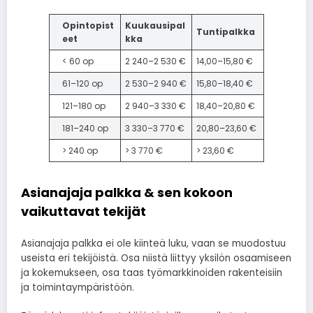
Opintopist
Kuukausipal
Tuntipalkka
eet
kka
< 60 op
2 240–2 530 €
14,00–15,80 €
61–120 op
2 530–2 940 €
15,80–18,40 €
121–180 op
2 940–3 330 €
18,40–20,80 €
181–240 op
3 330–3 770 €
20,80–23,60 €
> 240 op
> 3 770 €
> 23,60 €
Asianajaja palkka & sen kokoon
vaikuttavat tekijät
Asianajaja palkka ei ole kiinteä luku, vaan se muodostuu
useista eri tekijöistä. Osa niistä liittyy yksilön osaamiseen
ja kokemukseen, osa taas työmarkkinoiden rakenteisiin
ja toimintaympäristöön.