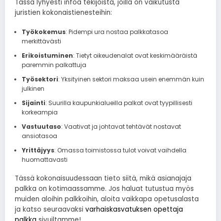
Tässä lyhyesti infoa tekijöistä, joilla on vaikutusta
juristien kokonaistienesteihin:
Työkokemus
: Pidempi ura nostaa palkkatasoa
merkittävästi
Erikoistuminen
: Tietyt oikeudenalat ovat keskimääräistä
paremmin palkattuja
Työsektori
: Yksityinen sektori maksaa usein enemmän kuin
julkinen
Sijainti
: Suurilla kaupunkialueilla palkat ovat tyypillisesti
korkeampia
Vastuutaso
: Vaativat ja johtavat tehtävät nostavat
ansiotasoa
Yrittäjyys
: Omassa toimistossa tulot voivat vaihdella
huomattavasti
Tässä kokonaisuudessaan tieto siitä, mikä asianajaja
palkka on kotimaassamme. Jos haluat tutustua myös
muiden aloihin palkkoihin, aloita vaikkapa opetusalasta
ja katso seuraavaksi
varhaiskasvatuksen opettaja
palkka
sivuiltamme!