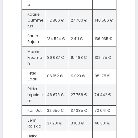
a
Kaarle
Gumme
112 886 €
27 700 €
140 586 €
rus
Paula
134 524 €
2 411 €
136 935 €
Pajula
Markku
Fredma
86 687 €
15 488 €
102 175 €
n
Peter
86 152 €
9 023 €
95 175 €
Jaari
Riitta
Leppinie
46 673 €
27 768 €
74 442 €
mi
Kari Uoti
32 656 €
37 385 €
70 041 €
Jenni
37 201 €
3 100 €
40 301 €
Raiskio
Heikki