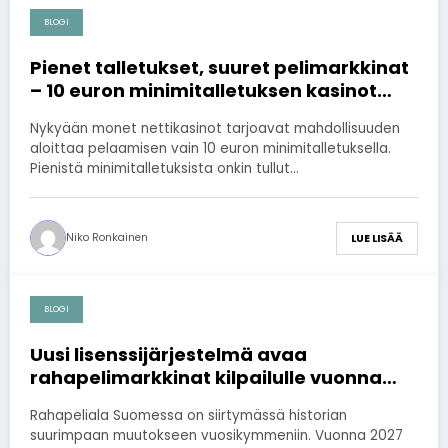
BLOGI
26 toukokuun 2026
Pienet talletukset, suuret pelimarkkinat
– 10 euron minimitalletuksen kasinot
EU:ssa
Nykyään monet nettikasinot tarjoavat mahdollisuuden
aloittaa pelaamisen vain 10 euron minimitalletuksella.
Pienistä minimitalletuksista onkin tullut…
Niko Ronkainen
LUE LISÄÄ
BLOGI
20 toukokuun 2026
Uusi lisenssijärjestelmä avaa
rahapelimarkkinat kilpailulle vuonna
2027
Rahapeliala Suomessa on siirtymässä historian
suurimpaan muutokseen vuosikymmeniin. Vuonna 2027