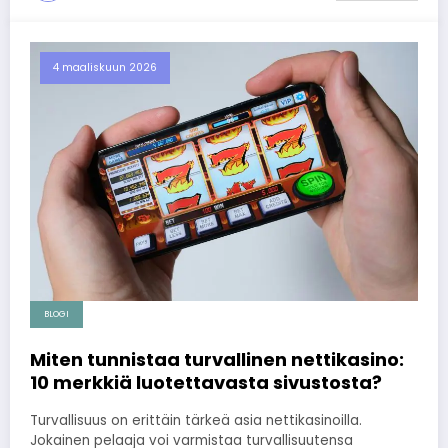
4 maaliskuun 2026
BLOGI
Miten tunnistaa turvallinen nettikasino:
10 merkkiä luotettavasta sivustosta?
Turvallisuus on erittäin tärkeä asia nettikasinoilla.
Jokainen pelaaja voi varmistaa turvallisuutensa