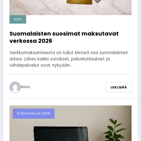
BLOGI
Suomalaisten suosimat maksutavat
verkossa 2026
Verkkomaksamisesta on tullut kiinteä osa suomalaisten
arkea. Lähes kaikki ostokset, palvelutilaukset ja
viihdepalvelut ovat nykyään…
Mikko
LUE LISÄÄ
12 tammikuun 2026