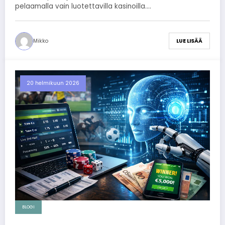
pelaamalla vain luotettavilla kasinoilla.…
Mikko
LUE LISÄÄ
20 helmikuun 2026
BLOGI