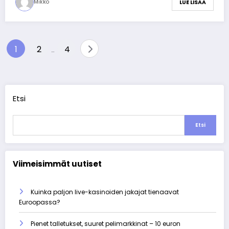
Mikko
LUE LISÄÄ
Artikkelien
1
2
4
…
sivutus
Etsi
Etsi
Viimeisimmät uutiset
Kuinka paljon live-kasinoiden jakajat tienaavat
Euroopassa?
Pienet talletukset, suuret pelimarkkinat – 10 euron