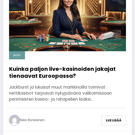
BLOGI
Kuinka paljon live-kasinoiden jakajat
tienaavat Euroopassa?
Jackburst ja lukuisat muut markkinoilla toimivat
nettikasinot tarjoavat nykypäivänä valikoimissaan
perinteisten kasino- ja rahapelien lisäksi…
Niko Ronkainen
LUE LISÄÄ