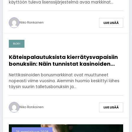
käyttöön tuleva lisenssijärjestelmä avaa markkinat…
Niko Ronkainen
LUE LISÄÄ
BLOGI
11 toukokuun 2026
Käteispalautuksista kierrätysvapaisiin
bonuksiin: Näin tunnistat kasinoiden
parhaat kampanjat
Nettikasinoiden bonusmarkkinat ovat muuttuneet
nopeasti viime vuosina. Aiemmin huomio keskittyi lähes
täysin suuriin talletusbonuksiin ja…
Niko Ronkainen
LUE LISÄÄ
25 maaliskuun 2026