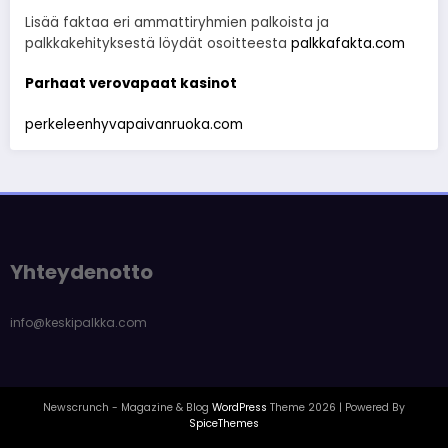
Lisää faktaa eri ammattiryhmien palkoista ja
palkkakehityksestä löydät osoitteesta
palkkafakta.com
Parhaat verovapaat kasinot
perkeleenhyvapaivanruoka.com
Yhteydenotto
info@keskipalkka.com
Newscrunch - Magazine & Blog
WordPress
Theme 2026 | Powered By
SpiceThemes