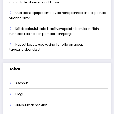
minimitalletuksen kasinot EU:ssa
Uusi lisenssijärjestelmä avaa rahapelimarkkinat kilpailulle
vuonna 2027
Käteispalautuksista kierrätysvapaisiin bonuksiin: Näin
tunnistat kasinoiden parhaat kampanjat
Nopeat kotiutukset kasinoilla, joilla on upeat
tervetuliaisbonukset
Luokat
Asennus
Blogi
Julkisuuden henkilöt