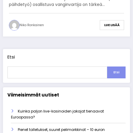
päihdetyö) osallistuva vanginvartija on tärkeä…
Niko Ronkainen
LUE LISÄÄ
Etsi
Etsi
Viimeisimmät uutiset
Kuinka paljon live-kasinoiden jakajat tienaavat
Euroopassa?
Pienet talletukset, suuret pelimarkkinat – 10 euron