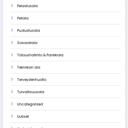
Pelastusala
Peliala
Puolustusala
Sosiaaliala
Taloushallinto & Pankkiala
Tekniikan ala
Terveydenhuolto
Turvallisuusala
Uncategorized
Uutiset