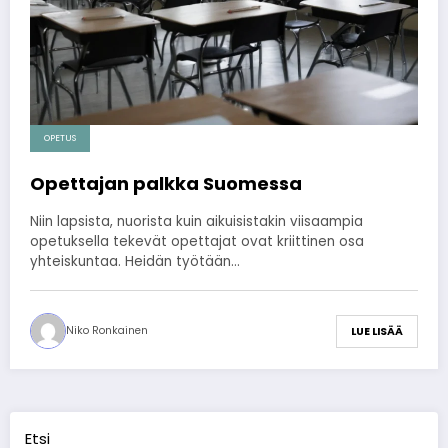
OPETUS
Opettajan palkka Suomessa
Niin lapsista, nuorista kuin aikuisistakin viisaampia
opetuksella tekevät opettajat ovat kriittinen osa
yhteiskuntaa. Heidän työtään…
Niko Ronkainen
LUE LISÄÄ
Etsi