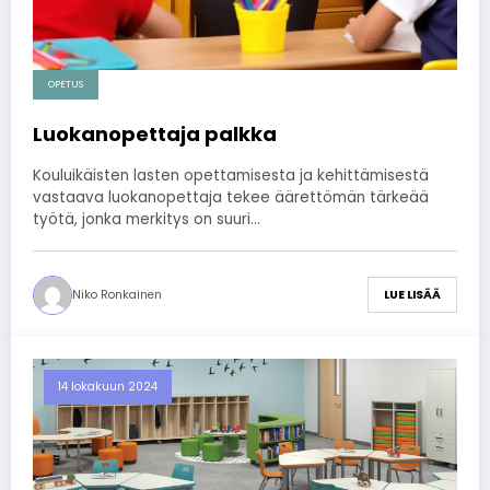
OPETUS
Luokanopettaja palkka
Kouluikäisten lasten opettamisesta ja kehittämisestä
vastaava luokanopettaja tekee äärettömän tärkeää
työtä, jonka merkitys on suuri…
Niko Ronkainen
LUE LISÄÄ
14 lokakuun 2024