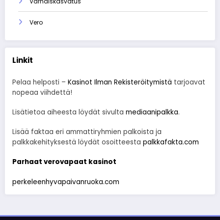
Varhaiskasvatus
Vero
Linkit
Pelaa helposti –
Kasinot Ilman Rekisteröitymistä
tarjoavat
nopeaa viihdettä!
Lisätietoa aiheesta löydät sivulta
mediaanipalkka
.
Lisää faktaa eri ammattiryhmien palkoista ja
palkkakehityksestä löydät osoitteesta
palkkafakta.com
Parhaat verovapaat kasinot
perkeleenhyvapaivanruoka.com