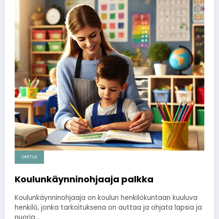
OPETUS
Koulunkäynninohjaaja palkka
Koulunkäynninohjaaja on koulun henkilökuntaan kuuluva
henkilö, jonka tarkoituksena on auttaa ja ohjata lapsia ja
nuoria…