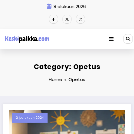
Skip
8 elokuun 2026
to
content
Category: Opetus
Home
Opetus
2 joulukuun 2024