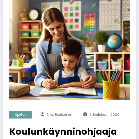
Opetus
Niko Ronkainen
2 Joulukuun 2024
Koulunkäynninohjaaja