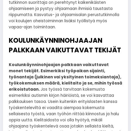
tutkinnon suorittaja on perehtynyt kaikenikäisten
ohjaamiseen ja pystyy ohjaamaan ihmisiä taustasta
riippumatta. Kasvatus- ja ohjaamisalan perustutkinnolla
voi koulujen oheistoiminnan lisäksi työllistyä myös
vapaa-ajan toimintaan.
KOULUNKÄYNNINOHJAAJAN
PALKKAAN VAIKUTTAVAT TEKIJÄT
Koulunkäynninohjaajan palkkaan vaikuttavat
monet tekijät. Esimerkiksi työpaikan sijainti,
työnantaja (julkinen vai yksityinen toimeksiantaja),
työkokemuksen määrä, kielitaito ja se, mihin työssä
erikoistutaan.
Jos työssä tarvitaan kokemusta
esimerkiksi autismin kirjon häiriöistä, se voi kasvattaa
palkkauksen tasoa. Usein kuitenkin erityislasten kanssa
työskenteleviltä ei vaadita aiempaa kokemusta
sellaisesta työstä, vaan työhön riittää kiinnostus ja halu
oppia uutta. Kielitaidosta voi olla hyötyä, mikäli
ohjaajana työskentelevä osaa jotakin sellaista kieltä,