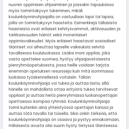
nuoren oppimisen ohjaaminen ja joissakin tapauksissa
myös toimintakyvyn tukeminen, mikäli
koulunkäynninohjaajalla on vastuullaan lapsi tai lapsia,
joilla on toimintakyvyn haasteita. Esimerkkejä tällaisista
haasteista ovat erilaiset kehitysvammat, aktiivisuuden ja
tarkkaavuuden häiriöt sekä monenlaiset
oppimisvaikeudet. Myös erilaiset haastavat sosiaaliset
tilanteet voi aiheuttaa lapselle vaikeuksia selvitä
tavallisessa koululuokassa. Lisäksi moni oppilas, joka
vasta opettelee suomea, hyötyy ohjaajavetoisesta
pienryhmäopetuksesta, jossa heille voidaan tarjota
enemmän opetuksen resursseja kuin mitä isommassa
luokassa työskennellessä voitaisiin. Tällöin
koulunkäynninohjaaja voi tukea ja auttaa lasta, sillä
hänelle on mahdollista ottaa erityistä tukea tarvitsevat
oppilaat ja auttaa heitä pienryhmässä luokanopettajan
opettaessa isompaa ryhmää. Koulunkäynninohjaaja
toimii kuitenkin aina yhteistyössä opettajan kanssa ja
auttaa tätä tavalla tai toisella. Siksi onkin tärkeää, että
koulunkäynninohjaaja on osaava ja pystyy ennakoimaan,
millaisesta avusta olisi suurin hyöty tietyssä tilanteessa.