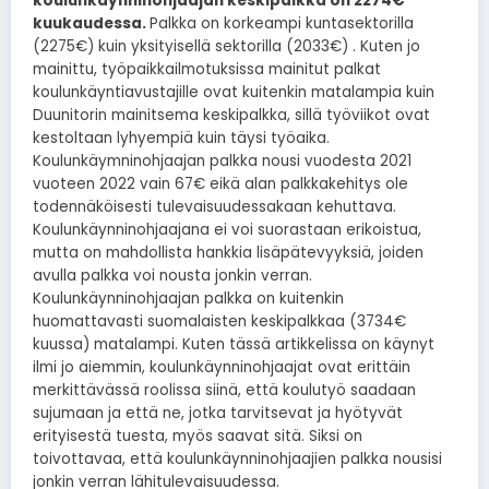
koulunkäynninohjaajan keskipalkka on 2274€
kuukaudessa.
Palkka on korkeampi kuntasektorilla
(2275€) kuin yksityisellä sektorilla (2033€) . Kuten jo
mainittu, työpaikkailmotuksissa mainitut palkat
koulunkäyntiavustajille ovat kuitenkin matalampia kuin
Duunitorin mainitsema keskipalkka, sillä työviikot ovat
kestoltaan lyhyempiä kuin täysi työaika.
Koulunkäymninohjaajan palkka nousi vuodesta 2021
vuoteen 2022 vain 67€ eikä alan palkkakehitys ole
todennäköisesti tulevaisuudessakaan kehuttava.
Koulunkäynninohjaajana ei voi suorastaan erikoistua,
mutta on mahdollista hankkia lisäpätevyyksiä, joiden
avulla palkka voi nousta jonkin verran.
Koulunkäynninohjaajan palkka on kuitenkin
huomattavasti suomalaisten keskipalkkaa (3734€
kuussa) matalampi. Kuten tässä artikkelissa on käynyt
ilmi jo aiemmin, koulunkäynninohjaajat ovat erittäin
merkittävässä roolissa siinä, että koulutyö saadaan
sujumaan ja että ne, jotka tarvitsevat ja hyötyvät
erityisestä tuesta, myös saavat sitä. Siksi on
toivottavaa, että koulunkäynninohjaajien palkka nousisi
jonkin verran lähitulevaisuudessa.