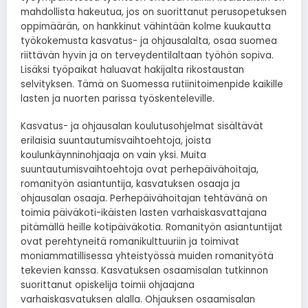
mahdollista hakeutua, jos on suorittanut perusopetuksen
oppimäärän, on hankkinut vähintään kolme kuukautta
työkokemusta kasvatus- ja ohjausalalta, osaa suomea
riittävän hyvin ja on terveydentilaltaan työhön sopiva.
Lisäksi työpaikat haluavat hakijalta rikostaustan
selvityksen. Tämä on Suomessa rutiinitoimenpide kaikille
lasten ja nuorten parissa työskenteleville.
Kasvatus- ja ohjausalan koulutusohjelmat sisältävät
erilaisia suuntautumisvaihtoehtoja, joista
koulunkäynninohjaaja on vain yksi. Muita
suuntautumisvaihtoehtoja ovat perhepäivähoitaja,
romanityön asiantuntija, kasvatuksen osaaja ja
ohjausalan osaaja. Perhepäivähoitajan tehtävänä on
toimia päiväkoti-ikäisten lasten varhaiskasvattajana
pitämällä heille kotipäiväkotia. Romanityön asiantuntijat
ovat perehtyneitä romanikulttuuriin ja toimivat
moniammatillisessa yhteistyössä muiden romanityötä
tekevien kanssa. Kasvatuksen osaamisalan tutkinnon
suorittanut opiskelija toimii ohjaajana
varhaiskasvatuksen alalla. Ohjauksen osaamisalan