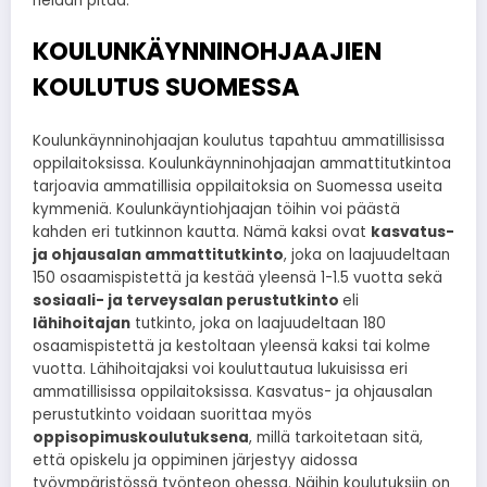
heidän pitää.
KOULUNKÄYNNINOHJAAJIEN
KOULUTUS SUOMESSA
Koulunkäynninohjaajan koulutus tapahtuu ammatillisissa
oppilaitoksissa. Koulunkäynninohjaajan ammattitutkintoa
tarjoavia ammatillisia oppilaitoksia on Suomessa useita
kymmeniä. Koulunkäyntiohjaajan töihin voi päästä
kahden eri tutkinnon kautta. Nämä kaksi ovat
kasvatus-
ja ohjausalan ammattitutkinto
, joka on laajuudeltaan
150 osaamispistettä ja kestää yleensä 1-1.5 vuotta sekä
sosiaali- ja terveysalan perustutkinto
eli
lähihoitajan
tutkinto, joka on laajuudeltaan 180
osaamispistettä ja kestoltaan yleensä kaksi tai kolme
vuotta. Lähihoitajaksi voi kouluttautua lukuisissa eri
ammatillisissa oppilaitoksissa. Kasvatus- ja ohjausalan
perustutkinto voidaan suorittaa myös
oppisopimuskoulutuksena
, millä tarkoitetaan sitä,
että opiskelu ja oppiminen järjestyy aidossa
työympäristössä työnteon ohessa. Näihin koulutuksiin on