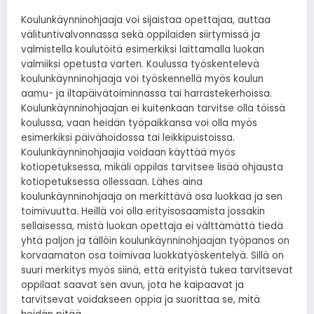
Koulunkäynninohjaaja voi sijaistaa opettajaa, auttaa
välituntivalvonnassa sekä oppilaiden siirtymissä ja
valmistella koulutöitä esimerkiksi laittamalla luokan
valmiiksi opetusta varten. Koulussa työskentelevä
koulunkäynninohjaaja voi työskennellä myös koulun
aamu- ja iltapäivätoiminnassa tai harrastekerhoissa.
Koulunkäynninohjaajan ei kuitenkaan tarvitse olla töissä
koulussa, vaan heidän työpaikkansa voi olla myös
esimerkiksi päivähoidossa tai leikkipuistoissa.
Koulunkäynninohjaajia voidaan käyttää myös
kotiopetuksessa, mikäli oppilas tarvitsee lisää ohjausta
kotiopetuksessa ollessaan. Lähes aina
koulunkäynninohjaaja on merkittävä osa luokkaa ja sen
toimivuutta. Heillä voi olla erityisosaamista jossakin
sellaisessa, mistä luokan opettaja ei välttämättä tiedä
yhtä paljon ja tällöin koulunkäynninohjaajan työpanos on
korvaamaton osa toimivaa luokkatyöskentelyä. Sillä on
suuri merkitys myös siinä, että erityistä tukea tarvitsevat
oppilaat saavat sen avun, jota he kaipaavat ja
tarvitsevat voidakseen oppia ja suorittaa se, mitä