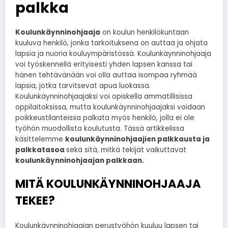
palkka
Koulunkäynninohjaaja
on koulun henkilökuntaan
kuuluva henkilö, jonka tarkoituksena on auttaa ja ohjata
lapsia ja nuoria kouluympäristössä. Koulunkäynninohjaaja
voi työskennellä erityisesti yhden lapsen kanssa tai
hänen tehtävänään voi olla auttaa isompaa ryhmää
lapsia, jotka tarvitsevat apua luokassa.
Koulunkäynninohjaajaksi voi opiskella ammatillisissa
oppilaitoksissa, mutta koulunkäynninohjaajaksi voidaan
poikkeustilanteissa palkata myös henkilö, jolla ei ole
työhön muodollista koulutusta. Tässä artikkelissa
käsittelemme
koulunkäynninohjaajien palkkausta ja
palkkatasoa
sekä sitä, mitkä tekijät vaikuttavat
koulunkäynninohjaajan palkkaan.
MITÄ KOULUNKÄYNNINOHJAAJA
TEKEE?
Koulunkäynninohjaajan perustyöhön kuuluu lapsen tai