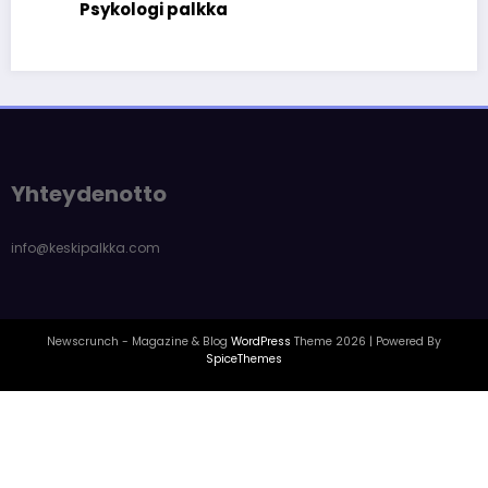
Elä
Psykologi palkka
Yhteydenotto
info@keskipalkka.com
Newscrunch - Magazine & Blog
WordPress
Theme 2026 | Powered By
SpiceThemes