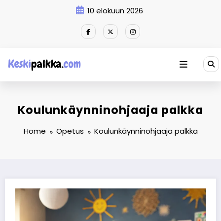
Skip
10 elokuun 2026
to
content
Koulunkäynninohjaaja palkka
Home
Opetus
Koulunkäynninohjaaja palkka