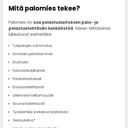
Mitä palomies tekee?
Palomies on
osa pelastuslaitoksen palo- ja
pelastustehtävän henkilöstöä
. Hänen tehtäviinsä
lukeutuvat esimerkiksi:
Tulipalojen sammutus
Ihmisten pelastaminen
Ensihoito
Sairaankuljetukset
Palotarkastukset
Ensivastetehtävät
Liikenneonnettomuudet
Avunantotehtävät
Työskentely korkeissa paikoissa
Vesisukellus*