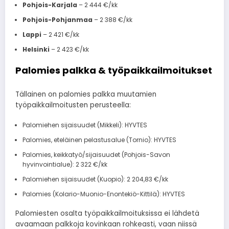
Pohjois-Karjala
– 2 444 €/kk
Pohjois-Pohjanmaa
– 2 388 €/kk
Lappi
– 2 421 €/kk
Helsinki
– 2 423 €/kk
Palomies palkka & työpaikkailmoitukset
Tällainen on palomies palkka muutamien
työpaikkailmoitusten perusteella:
Palomiehen sijaisuudet (Mikkeli): HYVTES
Palomies, eteläinen pelastusalue (Tornio): HYVTES
Palomies, keikkatyö/sijaisuudet (Pohjois-Savon
hyvinvointialue): 2 322 €/kk
Palomiehen sijaisuudet (Kuopio): 2 204,83 €/kk
Palomies (Kolario-Muonio-Enontekiö-Kittilä): HYVTES
Palomiesten osalta työpaikkailmoituksissa ei lähdetä
avaamaan palkkoja kovinkaan rohkeasti, vaan niissä