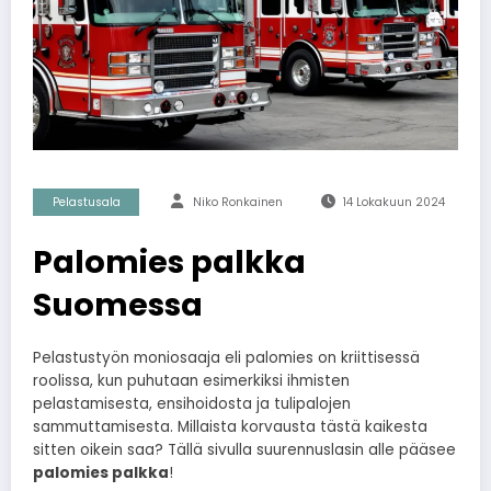
Pelastusala
Niko Ronkainen
14 Lokakuun 2024
Palomies palkka
Suomessa
Pelastustyön moniosaaja eli palomies on kriittisessä
roolissa, kun puhutaan esimerkiksi ihmisten
pelastamisesta, ensihoidosta ja tulipalojen
sammuttamisesta. Millaista korvausta tästä kaikesta
sitten oikein saa? Tällä sivulla suurennuslasin alle pääsee
palomies palkka
!