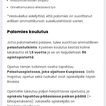
Hälytysvalmiuden ylläpito
Onnettomuuksia ehkäisevä työ
*Vesisukellus edellyttää, että palomies on suorittanut
erillisen ammattikurssin sukellustehtäviä varten.
Palomies koulutus
Jotta palomieheksi pääsee, tulee suorittaa ammatillinen
pelastustutkinto
. Kyseinen koulutus kestää kolme
lukukautta eli
1,5 vuotta
ja se on laajudeltaan
90
opintopistettä
.
Opetus tämän tutkinnon osalta tapahtuu
Pelastusopistossa, joka sijaitsee Kuopiossa
. Siellä
majoitus, opetus sekä ruokailut ovat opiskelijalle täysin
ilmaisia.
Opintoihin lukeutuu paljon harjoittavaa opetusta, ja
opiskelu tapahtuu pääasiassa paikan päällä
(=
lähiopetuksena). Jokaisella opiskelijalla on