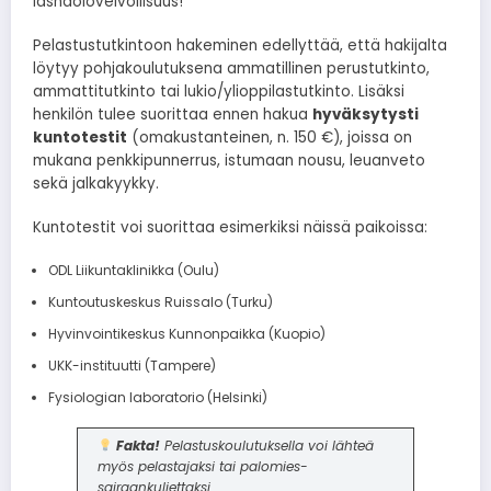
läsnäolovelvollisuus!
Pelastustutkintoon hakeminen edellyttää, että hakijalta
löytyy pohjakoulutuksena ammatillinen perustutkinto,
ammattitutkinto tai lukio/ylioppilastutkinto. Lisäksi
henkilön tulee suorittaa ennen hakua
hyväksytysti
kuntotestit
(omakustanteinen, n. 150 €), joissa on
mukana penkkipunnerrus, istumaan nousu, leuanveto
sekä jalkakyykky.
Kuntotestit voi suorittaa esimerkiksi näissä paikoissa:
ODL Liikuntaklinikka (Oulu)
Kuntoutuskeskus Ruissalo (Turku)
Hyvinvointikeskus Kunnonpaikka (Kuopio)
UKK-instituutti (Tampere)
Fysiologian laboratorio (Helsinki)
Fakta!
Pelastuskoulutuksella voi lähteä
myös pelastajaksi tai palomies-
sairaankuljettaksi.