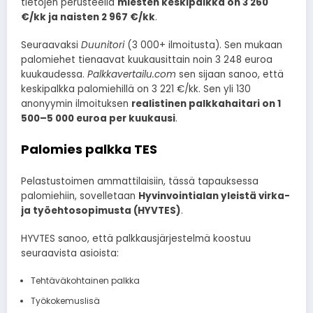
tietojen perusteella
miesten keskipalkka on 3 260
€/kk ja naisten 2 967 €/kk
.
Seuraavaksi
Duunitori
(3 000+ ilmoitusta). Sen mukaan
palomiehet tienaavat kuukausittain noin 3 248 euroa
kuukaudessa.
Palkkavertailu.com
sen sijaan sanoo, että
keskipalkka palomiehillä on 3 221 €/kk. Sen yli 130
anonyymin ilmoituksen
realistinen palkkahaitari on 1
500–5 000 euroa per kuukausi
.
Palomies palkka TES
Pelastustoimen ammattilaisiin, tässä tapauksessa
palomiehiin, sovelletaan
Hyvinvointialan yleistä virka-
ja työehtosopimusta (HYVTES)
.
HYVTES sanoo, että palkkausjärjestelmä koostuu
seuraavista asioista:
Tehtäväkohtainen palkka
Työkokemuslisä