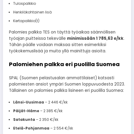
Tulospalkkio
Henkilökohtainen lisä
Kertapalkkio(t)
Palomies palkka TES on täyttä työaikaa säännöllisen
työajan puitteissa tekevälle
minimissään 1 785,63 e/kk
.
Tähän päälle voidaan maksaa sitten esimerkiksi
työkokemuslisää ja muita yllä mainittuja asioita.
Palomiehen palkka eri puolilla Suomea
SPAL (Suomen pelastusalan ammattilaiset) katsasti
palomiesten ansiot ympäri Suomen loppuvuodesta 2023.
Tällainen on palomies palkka lisineen eri puolilla Suomea:
Länsi-Uusimaa
– 2 446 €/kk
Päijät-Häme
– 2 385 €/kk
Satakunta
– 2 350 €/kk
Etelä-Pohjanmaa
– 2 554 €/kk