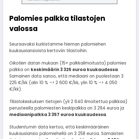
Palomies palkka tilastojen
valossa
Seuraavaksi kurkistamme hieman palomiehen
kuukausiansioista kertoviin tilastoihin.
Oikotien
datan mukaan (15+ palkkailmoitusta) palomies
palkka on
keskimäärin 3 325 euroa kuukaudessa
.
Samainen data sanoo, että mediaani on puolestaan 3
225 €/kk (alin 10 % –> 2 600 €/kk, ylin 10 % –> 4 050
€/kk).
Tilastokeskuksen
tietojen (yli 2 640 ilmoitettua palkkaa)
perusteella palomiesten keskipalkka on 3 294 euroa ja
mediaanipalkka 3 357 euroa kuukaudessa
.
Studentumin
data kertoo, että keskimääräinen
kuukausiansio palomiehellä on 3 258 euroa. Samaisten