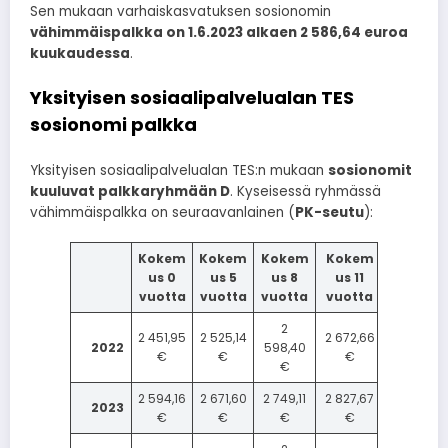
Sen mukaan varhaiskasvatuksen sosionomin
vähimmäispalkka on 1.6.2023 alkaen 2 586,64 euroa
kuukaudessa
.
Yksityisen sosiaalipalvelualan TES
sosionomi palkka
Yksityisen sosiaalipalvelualan TES:n mukaan
sosionomit
kuuluvat palkkaryhmään D
. Kyseisessä ryhmässä
vähimmäispalkka on seuraavanlainen (
PK-seutu
):
Kokem
Kokem
Kokem
Kokem
us 0
us 5
us 8
us 11
vuotta
vuotta
vuotta
vuotta
2
2 451,95
2 525,14
2 672,66
2022
598,40
€
€
€
€
2 594,16
2 671,60
2 749,11
2 827,67
2023
€
€
€
€