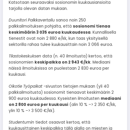
Katsotaan seuraavaksi sosionomin kuukausiansioita
tarjolla olevan datan mukaan.
Duunitori Palkkavertailu
sanoo noin 250
palkkailmoituksen pohjalta, että
sosionomi tienaa
keskimäärin 3 035 euroa kuukaudessa
. Kunnallisella
tienestit ovat noin 2 880 e/kk, kun taas yksityisellä
sektorilla rahaa tulee kuukausittain noin 3 066 euroa.
Tilastokeskuksen
data (n. 40 ilmoitusta) kertoo, että
sosionomien
keskipalkka on 2 943 €/kk
. Mediaani
näissä ilmoituksissa on puolestaan 2 830 euroa per
kuukausi.
Oikotie Työpaikat
-sivuston tietojen mukaan (yli 40
palkkailmoitusta) sosionomit tienaavat keskimäärin 2
900 euroa kuukaudessa. Kyseisten ilmoitusten
mediaani
on 2 800 euroa per kuukausi
(alin 10 % –> 2 350 €/kk,
ylin 10 % –> 3 500 €/kk).
Studentumin
tiedot osaavat kertoa, että
kuukausittainen keskipalkka tällä alalla on miesten ja