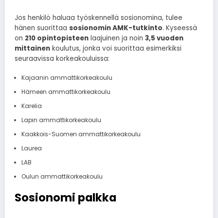
Jos henkilö haluaa työskennellä sosionomina, tulee
hänen suorittaa
sosionomin AMK-tutkinto
. Kyseessä
on
210 opintopisteen
laajuinen ja noin
3,5 vuoden
mittainen
koulutus, jonka voi suorittaa esimerkiksi
seuraavissa korkeakouluissa:
Kajaanin ammattikorkeakoulu
Hämeen ammattikorkeakoulu
Karelia
Lapin ammattikorkeakoulu
Kaakkois-Suomen ammattikorkeakoulu
Laurea
LAB
Oulun ammattikorkeakoulu
Sosionomi palkka