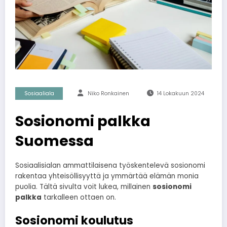
Sosiaaliala
Niko Ronkainen
14 Lokakuun 2024
Sosionomi palkka
Suomessa
Sosiaalisialan ammattilaisena työskentelevä sosionomi
rakentaa yhteisöllisyyttä ja ymmärtää elämän monia
puolia. Tältä sivulta voit lukea, millainen
sosionomi
palkka
tarkalleen ottaen on.
Sosionomi koulutus