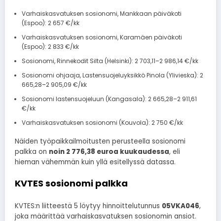
Varhaiskasvatuksen sosionomi, Mankkaan päiväkoti
(Espoo): 2 657 €/kk
Varhaiskasvatuksen sosionomi, Karamäen päiväkoti
(Espoo): 2 833 €/kk
Sosionomi, Rinnekodit Silta (Helsinki): 2 703,11–2 986,14 €/kk
Sosionomi ohjaaja, Lastensuojeluyksikkö Pinola (Ylivieska): 2
665,28–2 905,09 €/kk
Sosionomi lastensuojeluun (Kangasala): 2 665,28–2 911,61
€/kk
Varhaiskasvatuksen sosionomi (Kouvola): 2 750 €/kk
Näiden työpaikkailmoitusten perusteella sosionomi
palkka on
noin 2 776,38 euroa kuukaudessa
, eli
hieman vähemmän kuin yllä esitellyssä datassa.
KVTES sosionomi palkka
KVTES:n liitteestä 5 löytyy hinnoittelutunnus
05VKA046
,
joka määrittää varhaiskasvatuksen sosionomin ansiot.