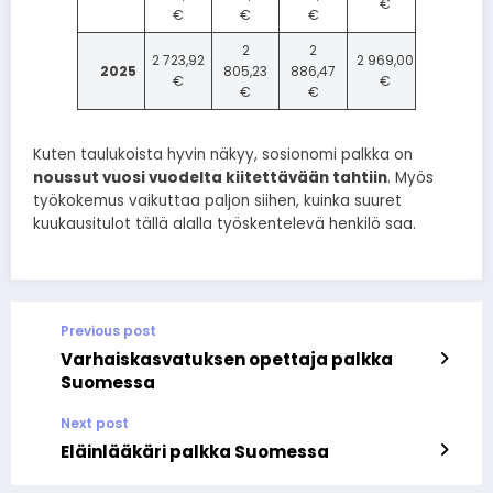
€
€
€
€
2
2
2 723,92
2 969,00
2025
805,23
886,47
€
€
€
€
Kuten taulukoista hyvin näkyy, sosionomi palkka on
noussut vuosi vuodelta kiitettävään tahtiin
. Myös
työkokemus vaikuttaa paljon siihen, kuinka suuret
kuukausitulot tällä alalla työskentelevä henkilö saa.
Previous post
Varhaiskasvatuksen opettaja palkka
Suomessa
Next post
Eläinlääkäri palkka Suomessa