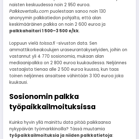
naisten keskuudessa noin 2 950 euroa.
Palkkavertailu.com
puolestaan sanoo noin 130
anonyymin palkkatiedon pohjalta, että alan
keskimääräinen palkka on noin 2 600 euroa ja
palkkahaitari 1 500–3 500 e/kk
.
Loppuun vielä
toissa.fi
-sivuston data. Sen
ammattikorkeakoulujen uraseurantakyselyiden, joihin on
vastannut yli 4 770 sosionomia, mukaan alan
mediaanipalkka on 2 800 euroa kuukaudessa. Neljännes
vastaajista tienaa alle 2 500 euroa kuussa, kun taas
toinen neljännes ansaitsee vähintään 3 100 euroa joka
kuukausi.
Sosionomin palkka
työpaikkailmoituksissa
Kuinka hyvin yllä mainittu data pitää paikkaansa
nykypäivän työmarkkinoilla? Tässä muutamia
työpaikkailmoituksia ja niiden palkkatietoja
: