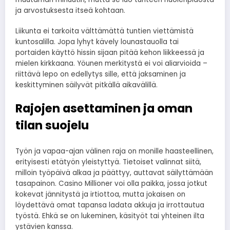
ja arvostuksesta itseä kohtaan.
Liikunta ei tarkoita välttämättä tuntien viettämistä
kuntosalilla. Jopa lyhyt kävely lounastauolla tai
portaiden käyttö hissin sijaan pitää kehon liikkeessä ja
mielen kirkkaana. Yöunen merkitystä ei voi aliarvioida –
riittävä lepo on edellytys sille, että jaksaminen ja
keskittyminen säilyvät pitkällä aikavälillä.
Rajojen asettaminen ja oman
tilan suojelu
Työn ja vapaa-ajan välinen raja on monille haasteellinen,
erityisesti etätyön yleistyttyä. Tietoiset valinnat siitä,
milloin työpäivä alkaa ja päättyy, auttavat säilyttämään
tasapainon. Casino Millioner voi olla paikka, jossa jotkut
kokevat jännitystä ja irtiottoa, mutta jokaisen on
löydettävä omat tapansa ladata akkuja ja irrottautua
työstä. Ehkä se on lukeminen, käsityöt tai yhteinen ilta
ystävien kanssa.