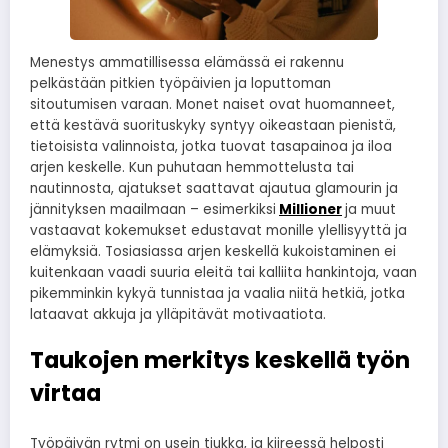
Menestys ammatillisessa elämässä ei rakennu
pelkästään pitkien työpäivien ja loputtoman
sitoutumisen varaan. Monet naiset ovat huomanneet,
että kestävä suorituskyky syntyy oikeastaan pienistä,
tietoisista valinnoista, jotka tuovat tasapainoa ja iloa
arjen keskelle. Kun puhutaan hemmottelusta tai
nautinnosta, ajatukset saattavat ajautua glamourin ja
jännityksen maailmaan – esimerkiksi
Millioner
ja muut
vastaavat kokemukset edustavat monille ylellisyyttä ja
elämyksiä. Tosiasiassa arjen keskellä kukoistaminen ei
kuitenkaan vaadi suuria eleitä tai kalliita hankintoja, vaan
pikemminkin kykyä tunnistaa ja vaalia niitä hetkiä, jotka
lataavat akkuja ja ylläpitävät motivaatiota.
Taukojen merkitys keskellä työn
virtaa
Työpäivän rytmi on usein tiukka, ja kiireessä helposti