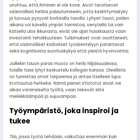
unohtuu, että ihminen ei ole kone. Aivot tarvitsevat
säännöllisiä hetkiä palautumiseen, jotta keskittymiskyky
ja luovuus pysyvät korkealla tasolla. Lyhyet tauot, joiden
aikana voi kävellä ympäri toimistoa, venytellä tai vain
katsella ulos ikkunasta, eivät ole ajan haaskausta vaan
investointi tehokkuuteen. Tutkimukset ovat osoittaneet,
että säännölliset katkokset työskentelyyn parantavat
sekä kognitiivista suorituskykyä että yleistä hyvinvointia.
Joillekin tauon paras muoto on hetki hiljaisuudessa,
toisille taas lyhyt keskustelu kollegan kanssa. Oleellista
on tunnistaa omat tarpeensa ja antaa itselleen lupa
irrottautua hetkeksi. Nämä pienet irtiototot eivät vie
aikaa varsinaiselta työltä, vaan tekevät siitä
mielekkäämpää ja sujuvampaa.
Työympäristö, joka inspiroi ja
tukee
Tila, jossa työtä tehdään, vaikuttaa enemmän kuin