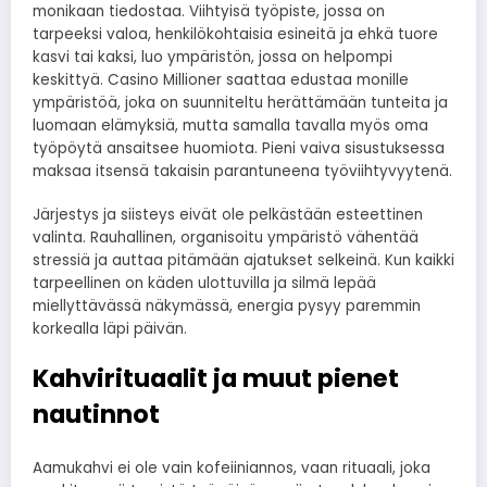
monikaan tiedostaa. Viihtyisä työpiste, jossa on
tarpeeksi valoa, henkilökohtaisia esineitä ja ehkä tuore
kasvi tai kaksi, luo ympäristön, jossa on helpompi
keskittyä. Casino Millioner saattaa edustaa monille
ympäristöä, joka on suunniteltu herättämään tunteita ja
luomaan elämyksiä, mutta samalla tavalla myös oma
työpöytä ansaitsee huomiota. Pieni vaiva sisustuksessa
maksaa itsensä takaisin parantuneena työviihtyvyytenä.
Järjestys ja siisteys eivät ole pelkästään esteettinen
valinta. Rauhallinen, organisoitu ympäristö vähentää
stressiä ja auttaa pitämään ajatukset selkeinä. Kun kaikki
tarpeellinen on käden ulottuvilla ja silmä lepää
miellyttävässä näkymässä, energia pysyy paremmin
korkealla läpi päivän.
Kahvirituaalit ja muut pienet
nautinnot
Aamukahvi ei ole vain kofeiiniannos, vaan rituaali, joka