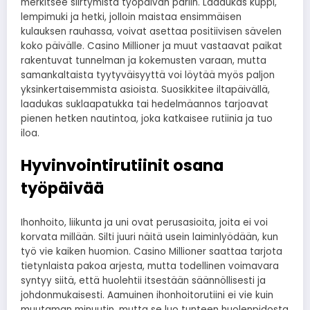
merkitsee siirtymistä työpäivän pariin. Laadukas kuppi,
lempimuki ja hetki, jolloin maistaa ensimmäisen
kulauksen rauhassa, voivat asettaa positiivisen sävelen
koko päivälle. Casino Millioner ja muut vastaavat paikat
rakentuvat tunnelman ja kokemusten varaan, mutta
samankaltaista tyytyväisyyttä voi löytää myös paljon
yksinkertaisemmista asioista. Suosikkitee iltapäivällä,
laadukas suklaapatukka tai hedelmäannos tarjoavat
pienen hetken nautintoa, joka katkaisee rutiinia ja tuo
iloa.
Hyvinvointirutiinit osana
työpäivää
Ihonhoito, liikunta ja uni ovat perusasioita, joita ei voi
korvata millään. Silti juuri näitä usein laiminlyödään, kun
työ vie kaiken huomion. Casino Millioner saattaa tarjota
tietynlaista pakoa arjesta, mutta todellinen voimavara
syntyy siitä, että huolehtii itsestään säännöllisesti ja
johdonmukaisesti. Aamuinen ihonhoitorutiini ei vie kuin
muutaman minuutin, mutta se luo tunteen huolenpidosta