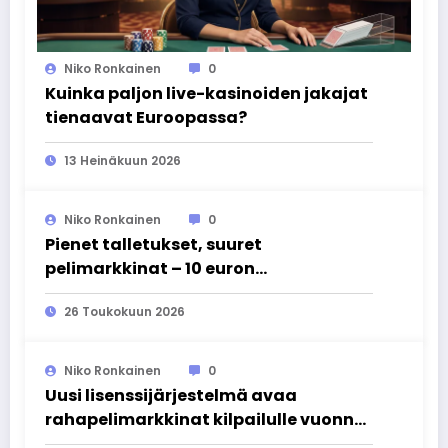
Niko Ronkainen
0
Kuinka paljon live-kasinoiden jakajat
tienaavat Euroopassa?
13 Heinäkuun 2026
Niko Ronkainen
0
Pienet talletukset, suuret
pelimarkkinat – 10 euron
minimitalletuksen kasinot EU:ssa
26 Toukokuun 2026
Niko Ronkainen
0
Uusi lisenssijärjestelmä avaa
rahapelimarkkinat kilpailulle vuonna
2027